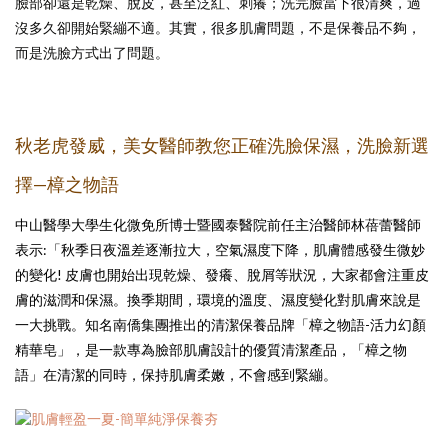
臉部卻還是乾燥、脫皮，甚至泛紅、刺癢；洗完臉當下很清爽，過
沒多久卻開始緊繃不適。其實，很多肌膚問題，不是保養品不夠，
而是洗臉方式出了問題。
秋老虎發威，美女醫師教您正確洗臉保濕，洗臉新選
擇—樟之物語
中山醫學大學生化微免所博士暨國泰醫院前任主治醫師林蓓蕾醫師
表示:「秋季日夜溫差逐漸拉大，空氣濕度下降，肌膚體感發生微妙
的變化! 皮膚也開始出現乾燥、發癢、脫屑等狀況，大家都會注重皮
膚的滋潤和保濕。換季期間，環境的溫度、濕度變化對肌膚來說是
一大挑戰。知名南僑集團推出的清潔保養品牌「樟之物語-活力幻顏
精華皂」，是一款專為臉部肌膚設計的優質清潔產品，「樟之物
語」在清潔的同時，保持肌膚柔嫩，不會感到緊繃。