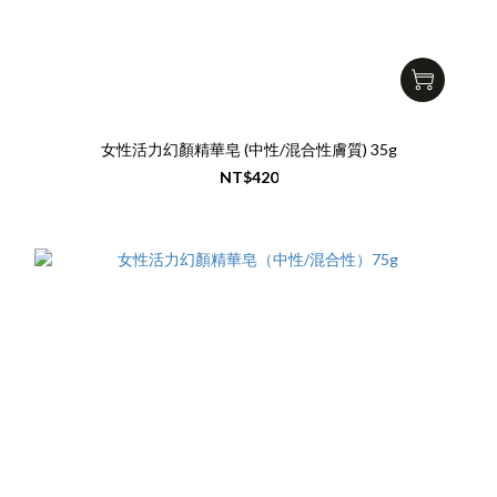
女性活力幻顏精華皂 (中性/混合性膚質) 35g
NT$420