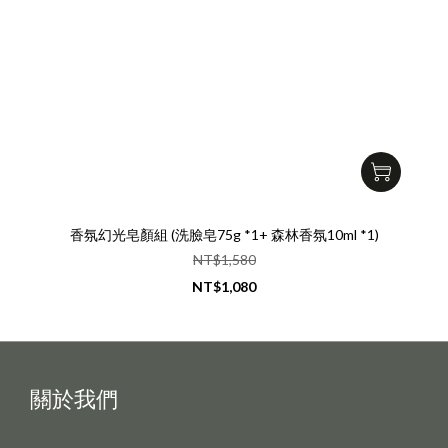
香氛幻光皂顏組 (洗臉皂75g *1+ 森林香氛10ml *1)
NT$1,580
NT$1,080
關於我們