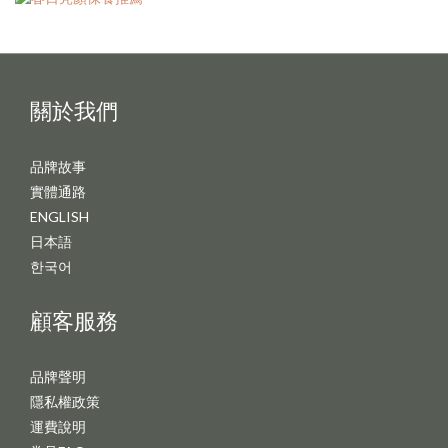
關於我們
品牌故事
實體通路
ENGLISH
日本語
한국어
顧客服務
品牌聲明
隱私權政策
運費說明