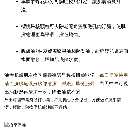
萃取醉蝶花成分可調理皮脂分泌，讓肌膚清爽舒
適。
櫻桃果核顆粒可去除老廢角質和毛孔內汙垢，使肌
膚紋理更為平滑，膚色均勻。
親膚油脂- 夏威夷堅果油和酪梨油，能延緩肌膚表面
水面散發，增加肌底保水度。
油性肌膚朋友換季保養建議早晚視肌膚狀況，
每日早晚使用
油性洗臉皂做好臉部清潔，減緩油脂分泌外
；白天中午可視
出油狀況再清潔一次，降低油膩不適。
外出可攜帶皂袋裝好小皂，不用擔心水分溢出，方便做好臉部清
潔，輕鬆去除換季肌膚油膩不適感。