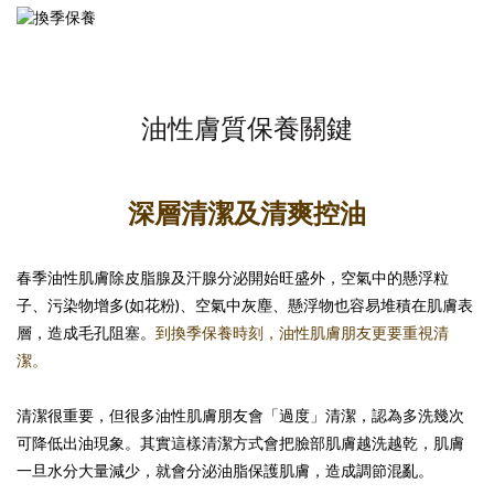
油性膚質保養關鍵
深層清潔及清爽控油
春季油性肌膚除皮脂腺及汗腺分泌開始旺盛外，空氣中的懸浮粒
子、污染物增多(如花粉)、空氣中灰塵、懸浮物也容易堆積在肌膚表
層，造成毛孔阻塞。
到換季保養時刻，油性肌膚朋友更要重視清
潔。
清潔很重要，但很多油性肌膚朋友會「過度」清潔，認為多洗幾次
可降低出油現象。其實這樣清潔方式會把臉部肌膚越洗越乾，肌膚
一旦水分大量減少，就會分泌油脂保護肌膚，造成調節混亂。