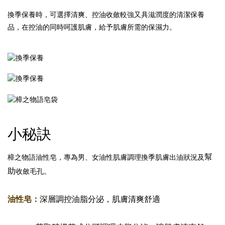
換季保養時，可選擇清爽、控油收斂較強又具滋潤度的清潔保養
品，在控油的同時呵護肌膚，給予肌膚所需的保濕力。
小秘訣
幫
樟之物語油性皂，專為男、女油性肌膚調理換季肌膚出油狀況及
助
收斂毛孔。
油性皂：
深層調控油脂分泌，肌膚清爽舒適