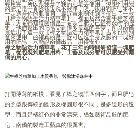
經用完，所以跟我拿了我的肥皂去使用，沒想到用我
的肥皂還一直唸我說洗不乾淨，唉....我用的肥皂並不
一定適合你的肌膚啊。最近吉米關注到南僑出了一款
【樟之物語生活力精華皂】，裡面居然含有牛樟芝精
華，大家都知道南僑是一家製作肥皂已經有65年的歷
史，他們家出的肥皂受到很多長輩的喜愛，所以南僑
最近出了這一款【樟之物語活力精華皂】吉米也特別
拿來使用，的確真的是一款可以洗全身及臉的一塊好
用的肥皂，只能說南僑出品，用得安心。
樟之物語活力精華皂，花了三年的時間研發這一塊肥
皂，從包裝到肥皂用料、工藝及成分都可以感受到南
僑的用心。
打開薄薄的紙模，看見了樟之物語四個字，而且肥皂
的照型跟傳統的圓形及橢圓形很不同，是多邊形的造
型，而且是橘紅色的非常漂亮，猶如藝術品般的肥
皂，南僑的製造工藝真的很厲害。