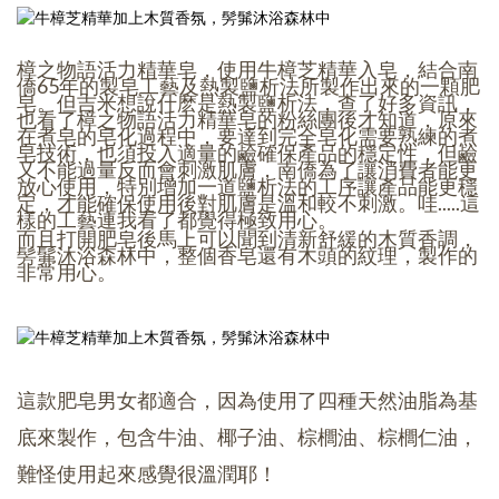
樟之物語活力精華皂，使用牛樟芝精華入皂，結合南
僑65年的製皂工藝及熱製鹽析法所製作出來的一顆肥
皂。但吉米想說什麽是熱製鹽析法，查了好多資訊，
也看了樟之物語活力精華皂的粉絲團後才知道，原來
在煮皂的皂化過程中，要達到完全皂化需要熟練的煮
皂技術，也須投入適量的鹼確保產品的穩定性，但鹼
又不能過量反而會刺激肌膚，南僑為了讓消費者能更
放心使用，特別增加一道鹽析法的工序讓產品能更穩
定，才能確保使用後對肌膚是溫和較不刺激。哇.....這
樣的工藝連我看了都覺得極致用心。
而且打開肥皂後馬上可以聞到清新舒緩的木質香調，
髣髴沐浴森林中，整個香皂還有木頭的紋理，製作的
非常用心。
這款肥皂男女都適合，因為使用了四種天然油脂為基
底來製作，包含牛油、椰子油、棕櫚油、棕櫚仁油，
難怪使用起來感覺很溫潤耶！