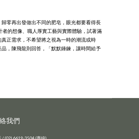
。歸零再出發做出不同的肥皂，眼光都要看得長
計者的想像、職人厚實工藝與實際體驗，試著滿
的真正需求，不希望將之視為一時的潮流或時
產品，陳飛龍則回答，「默默錘鍊，讓時間給予
絡我們
/ (02) 6619-3504 (專線)