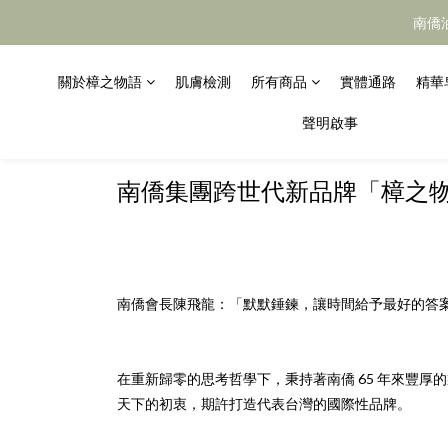
南僑
關於樟之物語
肌膚檢測
所有商品
實體通路
精華
聲明啟事
南僑集團跨世代新品牌「樟之
南僑會長陳飛龍：「默默錘鍊，讓時間給予最好的答
在重新歸零的思考哲學下，秉持著南僑 65 年來豐
天下的初衷，期許打造代表台灣的國際性品牌。