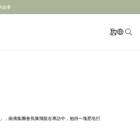
明啟事
語」，南僑集團會長陳飛龍在專訪中，抱持一塊肥皂打