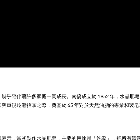
乎陪伴著許多家庭一同成長。南僑成立於 1952 年，水晶肥皂誕
與重視逐漸抬頭之際，奠基於 65 年對於天然油脂的專業和製
龍表示，當初製作水晶肥皂，主要的用途是「洗滌」，把所有清