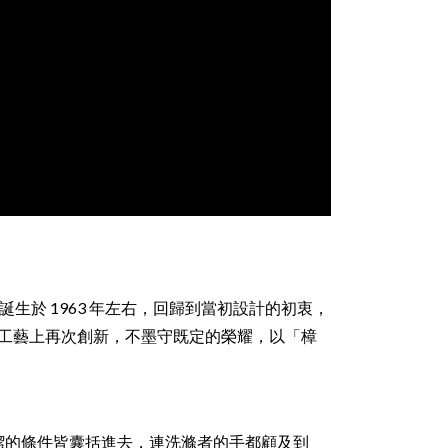
生於 1963 年左右，回歸到當初設計的初衷，
皂工藝上再次創新，不墨守既定的榮耀，以「樟
潔的條件皆囊括進去，連洗滌者的手都顧及到