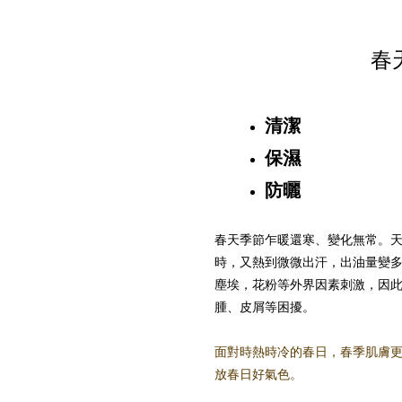
春
清潔
保濕
防曬
春天季節乍暖還寒、變化無常。
時，又熱到微微出汗，出油量變
塵埃，花粉等外界因素刺激，因
腫、皮屑等困擾。
面對時熱時冷的春日，春季肌膚更
放春日好氣色。