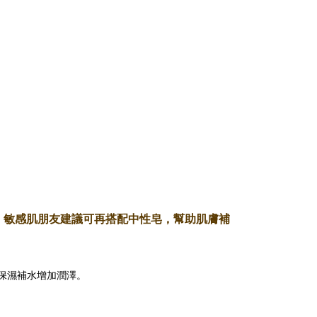
、敏感肌朋友建議可再搭配中性
皂
，
幫助肌膚補
保濕補水增加潤澤。