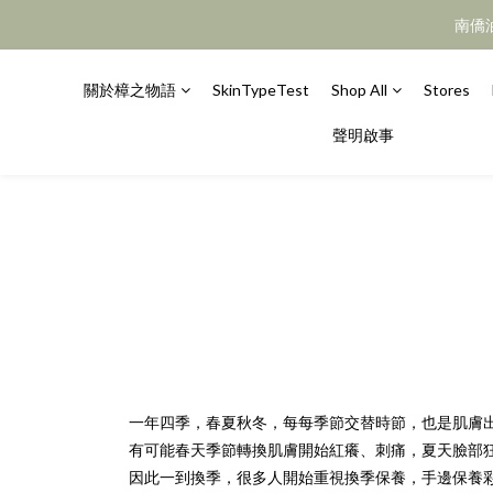
南僑
關於樟之物語
SkinTypeTest
Shop All
Stores
聲明啟事
一年四季，春夏秋冬，每每季節交替時節，也是肌膚
有可能春天季節轉換肌膚開始紅癢、刺痛，夏天臉部
因此一到換季，很多人開始重視換季保養，手邊保養