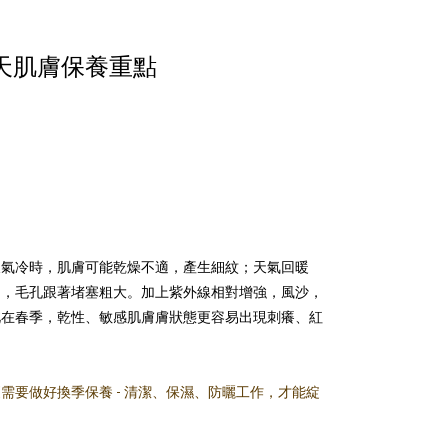
天肌膚保養重點
天氣冷時，肌膚可能乾燥不適，產生細紋；天氣回暖
多，毛孔跟著堵塞粗大。加上紫外線相對增強，風沙，
此在春季，乾性、敏感肌膚膚狀態更容易出現刺癢、紅
需要做好換季保養 - 清潔、保濕、防曬工作，才能綻