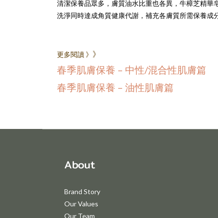
清潔保養品眾多，膚質油水比重也各異，牛樟芝精華皂
洗淨同時達成角質健康代謝，補充各膚質所需保養成
》
更多閱讀 》
春季肌膚保養 – 中性/混合性肌膚篇
春季肌膚保養 – 油性肌膚篇
About
Brand Story
Our Values
Our Team