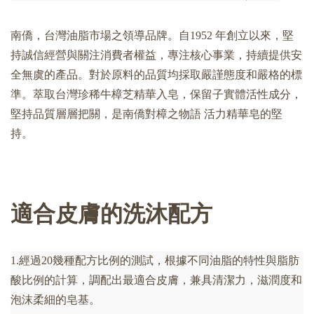
南僑，台灣油脂市場之領導品牌。自1952 年創立以來，堅
持誠信經營與關注消費者權益，專注核心事業，持續提供安
全無虞的產品。對於原料的品質均採取嚴謹態度和嚴格的標
準。萃取台灣珍稀牛樟芝精華入皂，保留子實體活性成分，
堅持品質層層把關，是南僑對
樟
之物語 活力
精華皂的堅
持
。
適合皮膚
的洗沐配方
1.經過20幾種配方比例的測試，根據不同油脂的特性與脂肪
酸比例的計算，調配出最適合皮膚，兼具清潔力，滋潤度和
泡沫柔細
的皂基
。