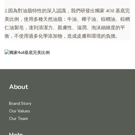
2.因為對油脂特性的深入認識，我們研發出獨家 4Oil 基底完
美比例，使用
多
種天然油脂：牛油、椰子油、棕櫚油、棕櫚
仁油製皂，達到清潔力、
親膚性
、滋潤、泡沫細緻度的平
衡，不使用過多化學添加物，造成皮膚和環境的負擔。
About
Brand Story
Our Values
Our Team
Help