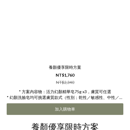
養顏優享限時方案
NT$1,760
NT$2,340
* 方案內容物：活力幻顏精華皂75g x3，膚質可任選
* 幻顏洗臉皂均可挑選膚質款式（性別；乾性／敏感性、中性／混
合性、油性)，請於加入購物車前確認
* 特惠商品不適用商店其他折扣活動優惠
加入購物車
養顏優享限時方案