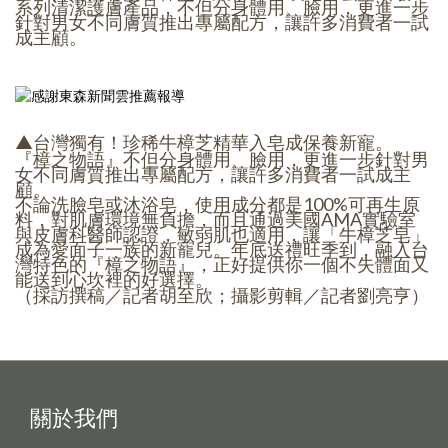
系列清潔護膚產品，不但分身體用、臉用，更進一步
針對男女不同膚質推出專屬配方，讓許多消費者一試
成主顧。
▲台灣獨有！珍稀牛樟芝精華入皂成保養新寵。
『樟之物語』不但分身體用、臉用，更進一步針對男
女不同膚質推出專屬配方，讓許多消費者一試成主
顧。
不論洗臉皂或沐浴皂，使用成分都是100%可再生原
料，對肌膚環境無負擔，而且通過美國AMA實驗室
與皮膚科醫師認證，敏弱肌也適用，讓「牛樟芝皂」
成為愛面子一族的新寵兒。年底送禮旺季到，融入台
灣特色的『樟之物語』，正好提供你一個不失體面又
能送到心坎裡的好選擇。
（採訪撰稿／記者胡至欣；攝影剪輯／記者劉亮亨）
關於我們