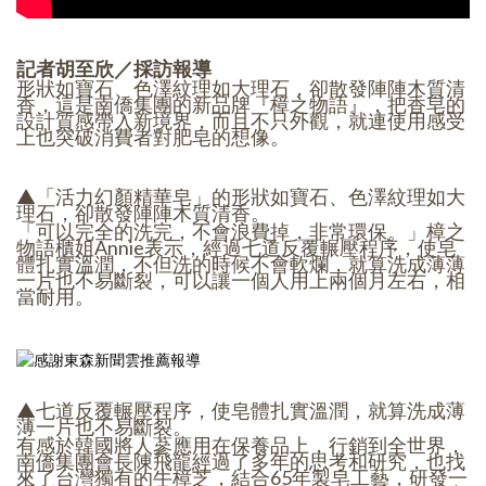
記者胡至欣／採訪報導
形狀如寶石、色澤紋理如大理石，卻散發陣陣木質清
香，這是南僑集團的新品牌『樟之物語』，把香皂的
設計質感帶入新境界，而且不只外觀，就連使用感受
上也突破消費者對肥皂的想像。
▲「活力幻顏精華皂」的形狀如寶石、色澤紋理如大
理石，卻散發陣陣木質清香。
「可以完全的洗完，不會浪費掉，非常環保。」樟之
物語櫃姐Annie表示，經過七道反覆輾壓程序，使皂
體扎實溫潤，不但洗的時候不會軟爛，就算洗成薄薄
一片也不易斷裂，可以讓一個人用上兩個月左右，相
當耐用。
▲七道反覆輾壓程序，使皂體扎實溫潤，就算洗成薄
薄一片也不易斷裂。
有感於韓國將人蔘應用在保養品上，行銷到全世界，
南僑集團會長陳飛龍經過了多年的思考和研究，也找
來了台灣獨有的牛樟芝，結合65年製皂工藝，研發一