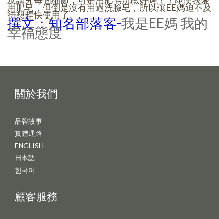
及講究每個細節，可是用肥皂洗臉好嗎？？即便我愛
用肥皂，但倒是沒有用過洗臉皂，所以讓EE媽迫不及
待想趕快使用了。
撰文：知名部落客-
我是EE媽
我的
幸福態度
關於我們
品牌故事
實體通路
ENGLISH
日本語
한국어
顧客服務